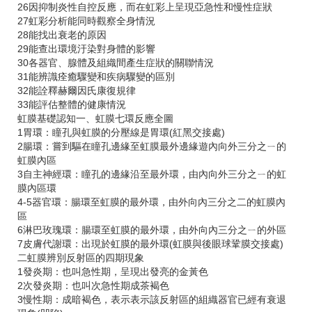
26因抑制炎性自控反應，而在虹彩上呈現亞急性和慢性症狀
27虹彩分析能同時觀察全身情況
28能找出衰老的原因
29能查出環境汙染對身體的影響
30各器官、腺體及組織間產生症狀的關聯情況
31能辨識痊癒驟變和疾病驟變的區別
32能詮釋赫爾因氏康復規律
33能評估整體的健康情況
虹膜基礎認知一、虹膜七環反應全圖
1胃環：瞳孔與虹膜的分壓線是胃環(紅黑交接處)
2腸環：嘗到驅在瞳孔邊緣至虹膜最外邊緣遊內向外三分之ㄧ的
虹膜內區
3自主神經環：瞳孔的邊緣沿至最外環，由內向外三分之ㄧ的虹
膜內區環
4-5器官環：腸環至虹膜的最外環，由外向內三分之二的虹膜內
區
6淋巴玫瑰環：腸環至虹膜的最外環，由外向內三分之ㄧ的外區
7皮膚代謝環：出現於虹膜的最外環(虹膜與後眼球鞏膜交接處)
二虹膜辨別反射區的四期現象
1發炎期：也叫急性期，呈現出發亮的金黃色
2次發炎期：也叫次急性期成茶褐色
3慢性期：成暗褐色，表示表示該反射區的組織器官已經有衰退