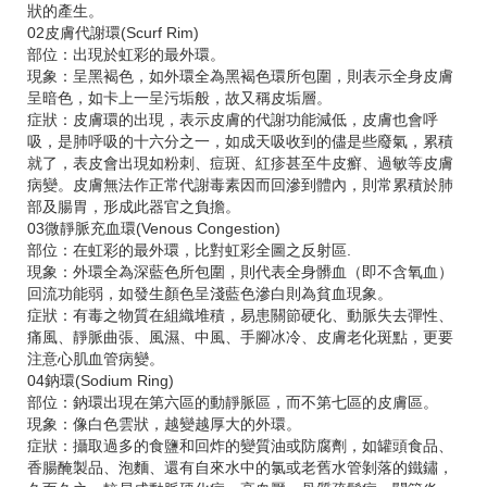
狀的產生。
02皮膚代謝環(Scurf Rim)
部位：出現於虹彩的最外環。
現象：呈黑褐色，如外環全為黑褐色環所包圍，則表示全身皮膚
呈暗色，如卡上一呈污垢般，故又稱皮垢層。
症狀：皮膚環的出現，表示皮膚的代謝功能減低，皮膚也會呼
吸，是肺呼吸的十六分之一，如成天吸收到的儘是些廢氣，累積
就了，表皮會出現如粉刺、痘斑、紅疹甚至牛皮癬、過敏等皮膚
病變。皮膚無法作正常代謝毒素因而回滲到體內，則常累積於肺
部及腸胃，形成此器官之負擔。
03微靜脈充血環(Venous Congestion)
部位：在虹彩的最外環，比對虹彩全圖之反射區.
現象：外環全為深藍色所包圍，則代表全身髒血（即不含氧血）
回流功能弱，如發生顏色呈淺藍色滲白則為貧血現象。
症狀：有毒之物質在組織堆積，易患關節硬化、動脈失去彈性、
痛風、靜脈曲張、風濕、中風、手腳冰冷、皮膚老化斑點，更要
注意心肌血管病變。
04鈉環(Sodium Ring)
部位：鈉環出現在第六區的動靜脈區，而不第七區的皮膚區。
現象：像白色雲狀，越變越厚大的外環。
症狀：攝取過多的食鹽和回炸的變質油或防腐劑，如罐頭食品、
香腸醃製品、泡麵、還有自來水中的氯或老舊水管剝落的鐵鏽，