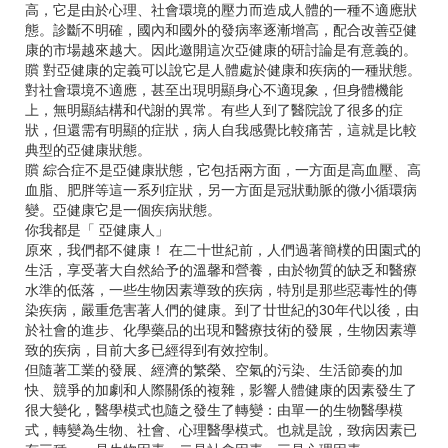
高，它是由於心理、社會環境的壓力而造成人體的一種不適應狀
態。診斷不明確，國內和國外的發病率逐漸增高，配合改善亞健
康的市場越來越大。因此邀開這次亞健康的研討論是有意義的。
贘 對亞健康的定義可以說它是人體處於健康和疾病的一種狀態。
對社會環境不適應，甚至出現明顯身心不適現象，但身體機能
上，無明顯結構和代謝的異常。有些人到了醫院說了很多的症
狀，但還需有明顯的症狀，病人自我感覺比較痛苦，這就是比較
典型的亞健康狀態。
贘 綜合症不是亞健康狀態，它包括兩方面，一方面是高血壓、高
血脂、肥胖等這一系列症狀，另一方面是冠狀動脈的微小循環病
變。亞健康它是一個疾病狀態。
你我都是「 亞健康人」
原來，我們都不健康！ 在二十世紀前，人們過著簡樸的田園式的
生活，享受著大自然給予的溫馨和營養，由於物質的缺乏和醫療
水準的低落，一些生物因素導致的疾病，特別是那些惡毒性的傳
染疾病，嚴重危害著人們的健康。到了廿世紀的30年代以後，由
於社會的進步、化學藥品的出現和醫療技術的發展，生物因素導
致的疾病，目前大多已經得到有效控制。
但隨著工業的發展、經濟的繁榮、空氣的污染、生活節奏的加
快、競爭的加劇和人際關係的複雜，影響人體健康的因素發生了
很大變化，醫學模式也隨之發生了轉變：由單一的生物醫學模
式，轉變為生物、社會、心理醫學模式。也就是說，致病因素已