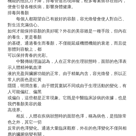
機能的抵抗力下降，排毒管道出現障礙，較多毒素留存在體內，
便會引發各種疾病，影響身體健康。
排毒與養顏
每個人都期望自己有姣好的容顏，容光煥發會使人對自己、
對生活充滿信心。
如何才能保持容顏的美好呢？外在的美容雖是一種手段，但內在
的養生，更是養顏
的基礎。通過養生而養顏，不僅能延緩機體機能的衰老，而且從
形體到容貌上，都
可以保持青春的光彩。
中醫傳統理論認為，人在正常的生理狀態時，面部的色澤表
示人體精神氣血津
液的充盈與臟腑功能的正常。由于精氣內含，容光煥發，所以正
常人的面色是紅黃
隱隱，明潤含蓄。由于體質稟賦不同或由于生理活動的變化，有
人可能偏紅、偏黑
或偏白，這些都是正常現象。它既是中醫臨床診病的依據，也是
我們養顏美容的最
高境界。
相反，人體在疾病狀態時的面部色澤，稱為病色，是指除常
色之外，其它一切
反常的色澤變化。通過大量臨床觀察，外在的色澤變化不僅與相
應的臟腑病變有關，