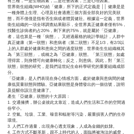
有三種，一是生物因素，二是社會因素，三是心理因素。
世界衛生組織(WHO)給「健康」所下的正式定義是 ││ 健康是是
一種身體上生理、心理及社會適應三個方面全部良好的完美狀
態，而不僅僅是指有否生病或者體質健壯。根據這一定義，世界
衛生組織的一項全球調查結果顯示，全世界真正健康者僅有5%，
找醫生診病者約占20%，剩下來的75%，就是屬於「亞健康」
者，這也算是一種「病態」。又經過嚴格的統計學統計，人群中
真正健康（第一狀態）和患病者（第二狀態）不足1/3，有2/3以
上的人群處於健康和患病之間的過度狀態，世界衛生生組織稱其
為「第三狀態」，或稱之為「亞健康」狀態。「第三狀態」如處
理得當，則身體可向健康轉化；反之，則患病。因此，對「第三
狀態」狀態的研究，是我們這世紀生命科學研究的重要組織成部
分。
「亞健康」是人們表現在身心情感方面，處於健康與患病間的健
康低質量狀態與體驗。亞健康狀態是身體發出的一個信號，說明
及提醒你該注意健康了。
產生「亞健康」狀態的十大原因：
1. 交通擁擠，辦公桌彼此太靠近，造成人們生活和工作的空間過
份窄小。
2. 空氣、垃圾、工業、噪音和輻射等污染，嚴重損害人們的生存
環境。
3. 人們工作過量，出現身心透支現象，人成為金錢的奴隸。
4. 工作方式不斷革新，跟不上時代的人，面臨將被淘汰的威脅，