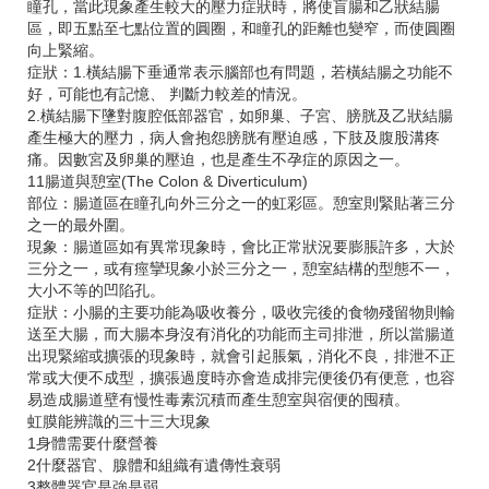
瞳孔，當此現象產生較大的壓力症狀時，將使盲腸和乙狀結腸
區，即五點至七點位置的圓圈，和瞳孔的距離也變窄，而使圓圈
向上緊縮。
症狀：1.橫結腸下垂通常表示腦部也有問題，若橫結腸之功能不
好，可能也有記憶、 判斷力較差的情況。
2.橫結腸下墬對腹腔低部器官，如卵巢、子宮、膀胱及乙狀結腸
產生極大的壓力，病人會抱怨膀胱有壓迫感，下肢及腹股溝疼
痛。因數宮及卵巢的壓迫，也是產生不孕症的原因之一。
11腸道與憩室(The Colon & Diverticulum)
部位：腸道區在瞳孔向外三分之一的虹彩區。憩室則緊貼著三分
之一的最外圍。
現象：腸道區如有異常現象時，會比正常狀況要膨脹許多，大於
三分之一，或有痙攣現象小於三分之一，憩室結構的型態不一，
大小不等的凹陷孔。
症狀：小腸的主要功能為吸收養分，吸收完後的食物殘留物則輸
送至大腸，而大腸本身沒有消化的功能而主司排泄，所以當腸道
出現緊縮或擴張的現象時，就會引起脹氣，消化不良，排泄不正
常或大便不成型，擴張過度時亦會造成排完便後仍有便意，也容
易造成腸道壁有慢性毒素沉積而產生憩室與宿便的囤積。
虹膜能辨識的三十三大現象
1身體需要什麼營養
2什麼器官、腺體和組織有遺傳性衰弱
3整體器官是強是弱