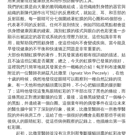
用來測量現在健康狀況和用作預防醫學的工具。
我們的虹膜是由大量的脆弱織維組成，這些織維對身體的器官與
組織的新陳代謝作出可預計的反應模式，就如足、耳、和舌部的
反射區般。每一眼睛可分七個圍繞著虹膜的同心圈和45個部份，
代表著不同的反射區。任何不規則情況，例如凹陷或黑點都會提
供身體健康因素的綫索。識別虹膜的樣式與眼白的色彩更進一步
顯示出被認定的器官或系統的生理壓力狀況。這些知識非常有
用，能幫助我們照顧身體，使這些傾向不會變成疾病。當今能及
早發現健康的不平衡和快速矯正問題是非常重要的。
大部份有關虹膜學的著作，對其發展過程都有很詳細的描述。姑
且不論這些記載是否屬實，總之，今天的虹膜學已發展的很好，
這裡我們只簡單地就其發展史作一概略的介紹！匈牙利布達佩斯
附近的一位醫師衣納茲凡比撒里（Ignatz Von Peczely），在他
十歲的時候，偶然地發現從眼睛可以觀察到一種自然記錄的現
象。有一天他和他的貓頭鷹玩耍時，不小心把貓頭鷹的腿折斷
了；這時他發現這隻鳥眼睛虹彩的下半部出現了黑色的條紋，而
這條黑紋正對應於斷腿的位置，最後，這條黑線變成了一個極小
的黑點，外邊繞著一個白圈。這個童年時的偶發事件在這位未來
的醫生腦中留下了深刻的印象，後來，比撒里醫師在一所教學醫
院的外科病房工作，這給了他一個很好的機會去觀察那些手術前
後病人的眼睛虹彩。從這些病例觀察的記錄上，他描繪出第一張
虹彩圖。
起初，比撒里醫師並沒有注意到那隻斷腿貓頭鷹的虹彩改變