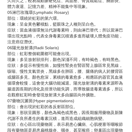
久而久之，較易成動脈硬化症、高血壓、骨質疏鬆症、關節炎、
體力衰退、記憶力差、精神不能集中等現象。
05淋巴玫瑰環(Lymphatic Rosary)
部位：環繞於虹彩的第六環。
現象：呈金黃色鬱積點，籃眼珠之人種則呈白色。
症狀：當血液循環無法代謝毒素時，則由淋巴替代；所以當淋巴
環出現光點時，代表全身毒素沉積過多進而破壞人體免疫功能，
注意癌症潛伏。
06陽光放射溝(Radii Solaris)
部位：虹彩整個範圍都可能會出現。
現象：多呈放射狀排列，顏色深淺不同，有時褐色，有時黑色。
症狀：多提示有慢性病，如慢性腎炎在腎區腎上腺區常見黑線，
咳喘、慢性支氣管炎，黑線多在肺區，腰、腿痛的病人於腰背區
或腿區多見。顏色愈深，累積的毒素愈多，相應區的器官其血液
循環會較慢，這會使大腦功能減退。陽光放射溝的毒素來源即為
腸道因長期的消化及排泄功能失調，而導致腸道毒素過多，所以
在觀察虹彩時會發現放射溝大多由腸區向外擴散。
07藥物沉澱斑(Hyper pigmentations)
部位：會出現於虹彩的各反射區部位。
現象：形狀呈圓形，顏色為褐色或黑色，因長期服用藥物及新陳
代謝不良所產生的毒素沉積，進而造成組織細胞病變。
症狀：在心區出現藥物斑，表示易患心臟病、心肌梗塞等咽喉節
段有藥物斑是易患扁桃腺炎、咽炎、甚至喉癌；卵巢區出現藥物