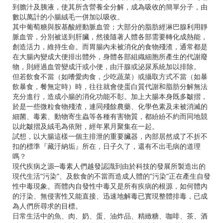
到膽汁及胰液，使其所含營養全分解，成為吸收的簡單分子，由
數以萬計的小腸絨毛一併加以吸收。
其中葡萄糖與胺基酸經動脈血管；大部分的脂肪經淋巴腺利用靜
脈血管，分別被送到肝臟，然後隨著人體各部需要轉化成熱能，
創造活力，維持生命。而胃腸內未被消化的食物殘渣，通常都是
在大腸內變成大便排出體外，身體各部組織細胞所產生的代謝廢
物，則經過血管變成汗或小便，由汗腺或泌尿系統加以排除。
但若飲食不當（如嗜愛肉食，少吃蔬菜）或攝取方式不當（如暴
飲暴食，餐無定時）時，往往就會使蛋白質代謝和脂肪分解無法
充分進行，造成小腸的消化功能不彰。加上大腸本身既多皺摺，
於是一些微粒食物殘渣，連同殘餘農藥、化學色素及未被消滅的
細菌、毒素、動物寄生蟲等各種有害物質，都紛紛不約而同地競
以此皺摺及絨毛為依附，經年累月聚集在一起。
試想，以大腸這樣一個主排泄的重要臟器，內部居然成了不折不
扣的標準『藏汙納垢』所在，日子久了，還有不出毛病的道理
嗎？
現代疾病之源─毒素人們越發認識到由於科技的發展所製造出的
現代生活"污染"、及飲食的不當而造成人體的"污染"正在產生自發
性中毒現象。而體內自發性中毒又是所有疾病的根源，如何體內
的汙染、無侵害性又能直接、迅速地解毒已實現整體排毒，已成
為人們所尋求的目標。
日常生活中的魚、肉、奶、蛋、油炸品、精緻糖、咖啡、茶、酒