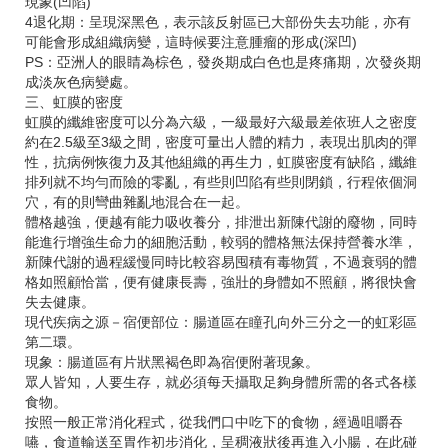
現象(凹陷)
4退化期：呈現深黑色，表示該反射區已大部份失去功能，亦有
可能會形成組織病變，這時候要注意腫瘤的形成(深凹)
PS：亞洲人的眼睛為棕色，發炎期成白色也是疼痛期，次發炎期
成淡灰色病變處。
三、虹膜的密度
虹膜的纖維密度可以分為六級，一級最好六級最差依班人之密度
約在2.5級至3級之間，密度可量出人體的精力，表現出肌肉的彈
性，抗病例恢復力及其他組織的再生力，虹膜密度有缺陷，纖維
排列就不均勻而險的零亂，有些則凹陷有些則閉鎖，行程依個洞
穴，有的則彎曲雜亂地混合在一起。
體格越強，便越有能力吸收養分，排泄出新陳代謝的廢物，同時
能進行增強生命力的細胞活動，較弱的體格無法保持營養水準，
新陳代謝的過程緩慢同時比較容易囤積有毒物質，不過衰弱的體
格如照顧恰當，便有健康長壽，強壯的身體如不照顧，將很快會
失去健康。
現代疾病之源－宿便部位：腸道區在瞳孔向外三分之一的虹彩區
第二環。
現象：腸道區有片狀黑褐色即為宿便附著現象。
眾人皆知，人要生存，就必須每天攝取足夠身體所需的各式各樣
食物。
按照一般正常消化程式，從我們口中吃下的食物，經過咀嚼吞
嚥，食道輸送至胃作初步消化，呈稠液狀後再進入小腸，在此碰