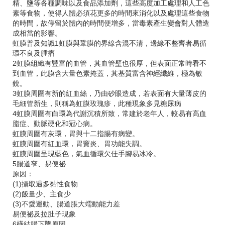
精、鹽等各種調味以及食品添加劑，這些高度加工處理和人工色
素等食物，使得人體必須花更多的時間來消化以及處理這些食物
的時間，故停留於體內的時間便增多，當毒素產生變會對人體造
成相當的影響。
虹膜普及知識1虹膜與鞏膜的界線含混不清，邊緣不整齊者易循
環不良及腫瘤
2虹膜組織有豐富的血管，其血管壁也很厚，但表面正常時看不
到血管，此膜含大量色素掩蓋，其基質富含神經纖維，極為敏
銳。
3虹膜周圍有新的紅血絲，乃由砂眼造成，若表面有大量薄皮的
毛細管新生，則稱為虹膜玫瑰疹，此種現象多見糖尿病
4虹膜周圍有白環為代謝沉積所致，常建於老年人，較易有高血
脂症、動脈硬化和冠心病。
虹膜周圍有灰環，胃與十二指腸有病變。
虹膜周圍有紅血環，胃竇炎、胃功能失調。
虹膜周圍呈現藍色，氣血循環欠佳手腳易冰冷。
5腸道窄、易便祕
原因：
(1)攝取過多黏性食物
(2)飯量少、主食少
(3)不愛運動、腸道脹大蠕動能力差
易便祕及拉肚子現象
6橫結腸下墜原因