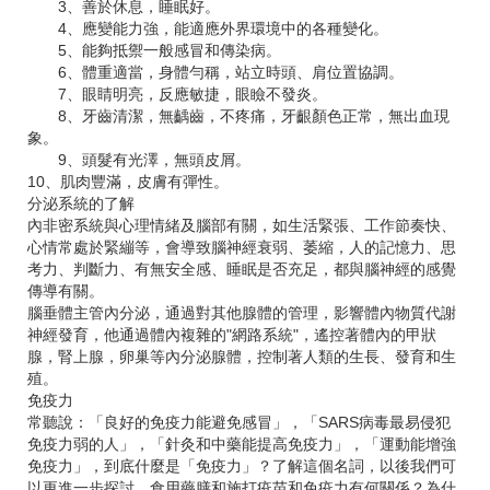
3、善於休息，睡眠好。
4、應變能力強，能適應外界環境中的各種變化。
5、能夠抵禦一般感冒和傳染病。
6、體重適當，身體勻稱，站立時頭、肩位置協調。
7、眼睛明亮，反應敏捷，眼瞼不發炎。
8、牙齒清潔，無齲齒，不疼痛，牙齦顏色正常，無出血現
象。
9、頭髮有光澤，無頭皮屑。
10、肌肉豐滿，皮膚有彈性。
分泌系統的了解
內非密系統與心理情緒及腦部有關，如生活緊張、工作節奏快、
心情常處於緊繃等，會導致腦神經衰弱、萎縮，人的記憶力、思
考力、判斷力、有無安全感、睡眠是否充足，都與腦神經的感覺
傳導有關。
腦垂體主管內分泌，通過對其他腺體的管理，影響體內物質代謝
神經發育，他通過體內複雜的"網路系統"，遙控著體內的甲狀
腺，腎上腺，卵巢等內分泌腺體，控制著人類的生長、發育和生
殖。
免疫力
常聽說：「良好的免疫力能避免感冒」，「SARS病毒最易侵犯
免疫力弱的人」，「針灸和中藥能提高免疫力」，「運動能增強
免疫力」，到底什麼是「免疫力」？了解這個名詞，以後我們可
以更進一步探討，食用藥膳和施打疫苗和免疫力有何關係？為什