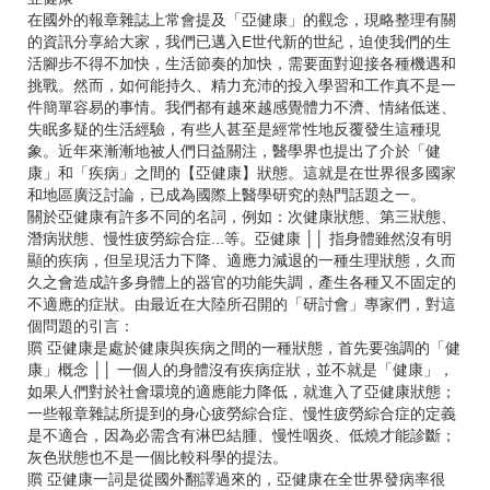
在國外的報章雜誌上常會提及「亞健康」的觀念，現略整理有關
的資訊分享給大家，我們已邁入E世代新的世紀，迫使我們的生
活腳步不得不加快，生活節奏的加快，需要面對迎接各種機遇和
挑戰。然而，如何能持久、精力充沛的投入學習和工作真不是一
件簡單容易的事情。我們都有越來越感覺體力不濟、情緒低迷、
失眠多疑的生活經驗，有些人甚至是經常性地反覆發生這種現
象。近年來漸漸地被人們日益關注，醫學界也提出了介於「健
康」和「疾病」之間的【亞健康】狀態。這就是在世界很多國家
和地區廣泛討論，已成為國際上醫學研究的熱門話題之一。
關於亞健康有許多不同的名詞，例如：次健康狀態、第三狀態、
潛病狀態、慢性疲勞綜合症...等。亞健康 ││ 指身體雖然沒有明
顯的疾病，但呈現活力下降、適應力減退的一種生理狀態，久而
久之會造成許多身體上的器官的功能失調，產生各種又不固定的
不適應的症狀。由最近在大陸所召開的「研討會」專家們，對這
個問題的引言：
贘 亞健康是處於健康與疾病之間的一種狀態，首先要強調的「健
康」概念 ││ 一個人的身體沒有疾病症狀，並不就是「健康」，
如果人們對於社會環境的適應能力降低，就進入了亞健康狀態；
一些報章雜誌所提到的身心疲勞綜合症、慢性疲勞綜合症的定義
是不適合，因為必需含有淋巴結腫、慢性咽炎、低燒才能診斷；
灰色狀態也不是一個比較科學的提法。
贘 亞健康一詞是從國外翻譯過來的，亞健康在全世界發病率很