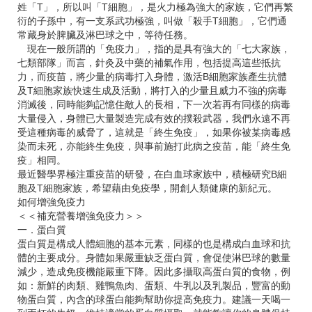
姓「T」，所以叫「T細胞」，是火力極為強大的家族，它們再繁
衍的子孫中，有一支系武功極強，叫做「殺手T細胞」，它們通
常藏身於脾臟及淋巴球之中，等待任務。
現在一般所謂的「免疫力」，指的是具有強大的「七大家族，
七類部隊」而言，針灸及中藥的補氣作用，包括提高這些抵抗
力，而疫苗，將少量的病毒打入身體，激活B細胞家族產生抗體
及T細胞家族快速生成及活動，將打入的少量且威力不強的病毒
消滅後，同時能夠記憶住敵人的長相，下一次若再有同樣的病毒
大量侵入，身體已大量製造完成有效的撲殺武器，我們永遠不再
受這種病毒的威脅了，這就是「終生免疫」，如果你被某病毒感
染而未死，亦能終生免疫，與事前施打此病之疫苗，能「終生免
疫」相同。
最近醫學界極注重疫苗的研發，在白血球家族中，積極研究B細
胞及T細胞家族，希望藉由免疫學，開創人類健康的新紀元。
如何增強免疫力
＜＜補充營養增強免疫力＞＞
一．蛋白質
蛋白質是構成人體細胞的基本元素，同樣的也是構成白血球和抗
體的主要成分。身體如果嚴重缺乏蛋白質，會促使淋巴球的數量
減少，造成免疫機能嚴重下降。因此多攝取高蛋白質的食物，例
如：新鮮的肉類、雞鴨魚肉、蛋類、牛乳以及乳製品，豐富的動
物蛋白質，內含的球蛋白能夠幫助你提高免疫力。建議一天喝一