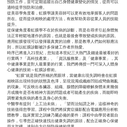
預防工作，並可定期追蹤出自己身體健康變化的情況，從而可以
適時提早預防和治療。
從美容學角度看，虹膜學讓美容師可以更有效地掌握客人的問題
所在。從而提供相映的處理方法，有效幫助美容從業人員的技能
提升。
從保健角度看虹膜學不在於疾病的診斷，而是在尋求引起身體無
法正常輕鬆地運作的原因，也就是最後會導致變成疾病的原因。
應用虹膜發現可以發揮最真實的治療，那是教導人們如何順應法
則，所以虹膜診斷被許多保健工作者所熱愛。
時序已將進入21世紀，您知道本世紀三大熱門及錢途最被看好的
行業嗎？「高科技產業」、「資訊服務業」及「健康事業」，其
中健康事業是對人最重要的行業，我們將傳授一門可深入人體身
心健康的技術～虹膜診察術。
"虹膜"就是我們所稱的黑眼球，當健康出現失調時會在虹膜
相映區出現特別的狀態及色澤，呈現混濁或纖維凹陷或彎曲雜亂
的現象。可反映出各臟器、組織、腺體的障礙瞭解身體未來幾個
月或幾年是否有精神方面的問題或者可能產生的疾病，而能即時
調整避免疾病的產生及身心的失衡。
中醫學有提到「上工治未病」，「望而治知謂之神」這樣神奇的
技術值得您學習。課程中我們將採實症攝影配合電腦應用分析軟
體教學，臨床實習之訓練乃屬必備的要件：課程中由學習者親自
操作，引導您正確快速找出健康失調的源頭，配合正確身心保健
四大架構，達到全方位預防保健的境界。