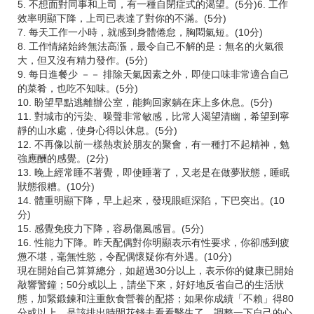
5. 不想面對同事和上司，有一種自閉症式的渴望。(5分)6. 工作
效率明顯下降，上司已表達了對你的不滿。(5分)
7. 每天工作一小時，就感到身體倦怠，胸悶氣短。(10分)
8. 工作情緒始終無法高漲，最令自己不解的是：無名的火氣很
大，但又沒有精力發作。(5分)
9. 每日進餐少 －－ 排除天氣因素之外，即使口味非常適合自己
的菜肴，也吃不知味。(5分)
10. 盼望早點逃離辦公室，能夠回家躺在床上多休息。(5分)
11. 對城市的污染、噪聲非常敏感，比常人渴望清幽，希望到寧
靜的山水處，使身心得以休息。(5分)
12. 不再像以前一樣熱衷於朋友的聚會，有一種打不起精神，勉
強應酬的感覺。(2分)
13. 晚上經常睡不著覺，即使睡著了，又老是在做夢狀態，睡眠
狀態很糟。(10分)
14. 體重明顯下降，早上起來，發現眼眶深陷，下巴突出。(10
分)
15. 感覺免疫力下降，容易傷風感冒。(5分)
16. 性能力下降。昨天配偶對你明顯表示有性要求，你卻感到疲
憊不堪，毫無性慾，令配偶懷疑你有外遇。(10分)
現在開始自己算算總分，如超過30分以上，表示你的健康已開始
敲響警鐘；50分或以上，請坐下來，好好地反省自己的生活狀
態，加緊鍛鍊和注重飲食營養的配搭；如果你成績「不賴」得80
分或以上，是該排出時間花錢去看看醫生了，調整一下自己的心