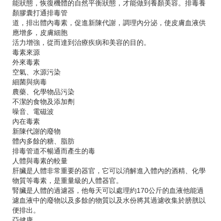
能狀態，恢復機體的自然平衡狀態，才能做到養顏美容。排毒養
顏膠囊打通排毒管
道，排出體內毒素，促進新陳代謝，調理內分泌，使皮膚血液供
應增多，皮膚細胞
活力增強，從而達到治療疾病和美容的目的。
毒素來源
外來毒素
空氣、水源污染
細菌與病毒
農藥、化學物品污染
不潔的食物及添加劑
噪音、電磁波
內在毒素
新陳代謝的廢物
體內多餘的糖、脂肪
排毒管道不暢通而產生的毒
人體與毒素的較量
肝臟是人體非常重要的器官，它可以消解進入體內的酒精、化學
物質等毒素，是重量級的人體器官。
腎臟是人體的過濾器，他每天可以處理約170公斤的血液他能過
濾血液中的廢物以及多餘的物質以及水份將其過濾收集於膀胱以
便排出。
亞健康