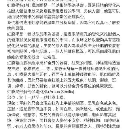
虹膜學特點虹膜診斷是一門以形態學為基礎，透過眼睛的變化來
推斷人體健康狀況及窺視康復過程的學問。另依方面，他還可以
經由現代醫學的檢驗印證其診斷的正確與否。
我們相信應用虹彩能夠診斷並分析病情，因為它可以真正了解發
病的原因。
虹膜學是一種以型態學為基礎，透過眼睛瞳孔的變化來推斷個人
的健康狀況及窺視康復過程的學問，而眼球之所以能夠具有這種
變化與身體的訊息，主要的原因是因為眼睛與全身胚胎的發展有
密切的關係，換句話說，一個人的健康概況，可以藉由瞳孔肌肉
纖維的變化來找出一些端倪。
虹膜藉由腦神經系統和全身的器官、組織的相連、神經纖維透過
視神經、脊椎神經......等，接收全身每一條神經所傳遞出來的訊
息，虹模是大腦的延伸，裡面有上萬條神經微血管、肌肉纖維及
其他組織，因此只要檢查虹膜上的五大現象：坑洞、裂縫、斑
塊、線條、顏色的變化，就可以分析全身各部位的健康狀況。
虹膜局部解剖01老化弧(Arcus Senilis)
部位：於十一點至一點虹彩上端。
現象：單純的只會出現在虹彩上半部的腦區，呈乳白色或灰色。
症狀：這是腦部供血不良，如高血壓、動脈硬化、或低血壓、頸
項僵硬、健忘等。常見的自覺症狀是頭暈頭痛，繼而影響其記
憶、決策能力等、而且會使人變的不安寧、精神恍惚、腦神經衰
弱，有老人癡呆症的前兆。長期的肩頸僵硬之人，應特別注意症