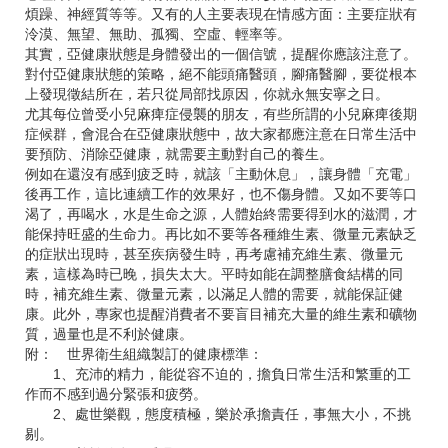
煩躁、神經質等等。又有的人主要表現在情感方面：主要症狀有
泠漠、無望、無助、孤獨、空虛、輕率等。
其實，亞健康狀態是身體發出的一個信號，提醒你應該注意了。
對付亞健康狀態的策略，絕不能頭痛醫頭，腳痛醫腳，要從根本
上發現徵結所在，若只從局部找原因，你就永無安寧之日。
尤其每位曾受小兒麻痺症侵襲的朋友，有些所謂的小兒麻痺後期
症候群，會混合在亞健康狀態中，故大家都應注意在日常生活中
要預防、消除亞健康，就需要主動對自己的養生。
例如在還沒有感到疲乏時，就該「主動休息」，讓身體「充電」
後再工作，這比連續工作的效果好，也不傷身體。又如不要等口
渴了，再喝水，水是生命之源，人體始終需要得到水的滋潤，才
能保持旺盛的生命力。再比如不要等各種維生素、微量元素缺乏
的症狀出現時，甚至疾病發生時，再考慮補充維生素、微量元
素，這樣為時已晚，損失太大。平時如能在調整膳食結構的同
時，補充維生素、微量元素，以滿足人體的需要，就能保証健
康。此外，專家也提醒消費者不要盲目補充大量的維生素和礦物
質，過量也是不利於健康。
附： 世界衛生組織製訂的健康標準：
1、充沛的精力，能從容不迫的，擔負日常生活和繁重的工
作而不感到過分緊張和疲勞。
2、處世樂觀，態度積極，樂於承擔責任，事無大小，不挑
剔。