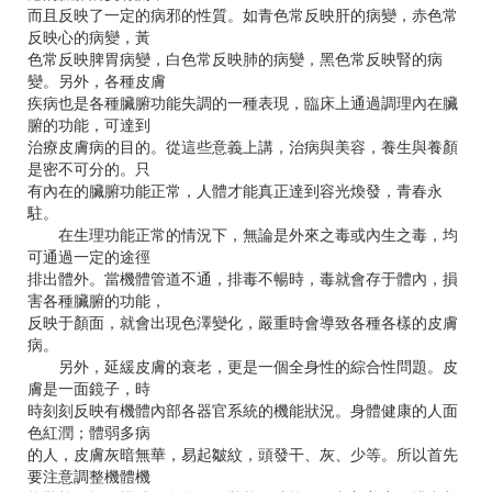
而且反映了一定的病邪的性質。如青色常反映肝的病變，赤色常
反映心的病變，黃
色常反映脾胃病變，白色常反映肺的病變，黑色常反映腎的病
變。另外，各種皮膚
疾病也是各種臟腑功能失調的一種表現，臨床上通過調理內在臟
腑的功能，可達到
治療皮膚病的目的。從這些意義上講，治病與美容，養生與養顏
是密不可分的。只
有內在的臟腑功能正常，人體才能真正達到容光煥發，青春永
駐。
在生理功能正常的情況下，無論是外來之毒或內生之毒，均
可通過一定的途徑
排出體外。當機體管道不通，排毒不暢時，毒就會存于體內，損
害各種臟腑的功能，
反映于顏面，就會出現色澤變化，嚴重時會導致各種各樣的皮膚
病。
另外，延緩皮膚的衰老，更是一個全身性的綜合性問題。皮
膚是一面鏡子，時
時刻刻反映有機體內部各器官系統的機能狀況。身體健康的人面
色紅潤；體弱多病
的人，皮膚灰暗無華，易起皺紋，頭發干、灰、少等。所以首先
要注意調整機體機