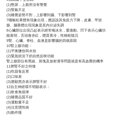
(1)憋尿，上廁所沒有警覺
(2)腎氣不足
(3)睡覺姿勢不對，上影響到腦、下影響到腎
7咽喉松果體有現象出現，應該說其免疫力下降，皮膚、甲狀
腺、腦垂體出現現象是其內分泌失調
8心臟部位出現凸起表示經常喝冰水，愛激動。凹下表示心臟功
能衰弱，舌頭會赤紅，體質畏冷，性格較陰沉
9腎、心臟、脊柱、血液是影響腦的四個原因
10腎上腺功能：
(1)平衡鹽份與水份
(2)緊急狀況下的自然反映功能
腎上腺部位有黑線、斑塊及放射溝等問題就是有高血壓的機率
11脾腎不好之特徵
(1)吃甜食反胃
(2)口味差
(3)唇顯黑亦表示脾腎不好
12自主神經環不明顯表示：
(1)飲食無規律
(2)睡覺品質不好
(3)運動量不足
(4)注意慣性病
(5)動作慢