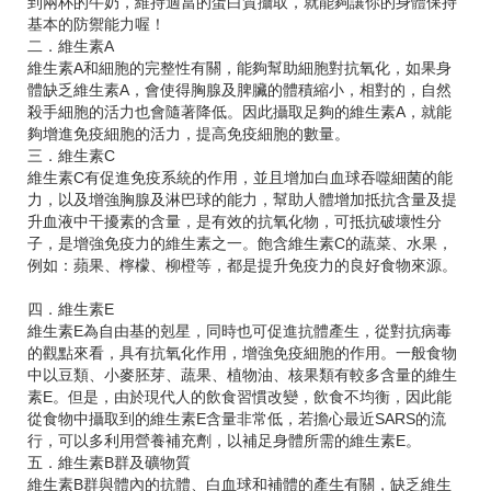
到兩杯的牛奶，維持適當的蛋白質攝取，就能夠讓你的身體保持
基本的防禦能力喔！
二．維生素A
維生素A和細胞的完整性有關，能夠幫助細胞對抗氧化，如果身
體缺乏維生素A，會使得胸腺及脾臟的體積縮小，相對的，自然
殺手細胞的活力也會隨著降低。因此攝取足夠的維生素A，就能
夠增進免疫細胞的活力，提高免疫細胞的數量。
三．維生素C
維生素C有促進免疫系統的作用，並且增加白血球吞噬細菌的能
力，以及增強胸腺及淋巴球的能力，幫助人體增加抵抗含量及提
升血液中干擾素的含量，是有效的抗氧化物，可抵抗破壞性分
子，是增強免疫力的維生素之一。飽含維生素C的蔬菜、水果，
例如：蘋果、檸檬、柳橙等，都是提升免疫力的良好食物來源。
四．維生素E
維生素E為自由基的剋星，同時也可促進抗體產生，從對抗病毒
的觀點來看，具有抗氧化作用，增強免疫細胞的作用。一般食物
中以豆類、小麥胚芽、蔬果、植物油、核果類有較多含量的維生
素E。但是，由於現代人的飲食習慣改變，飲食不均衡，因此能
從食物中攝取到的維生素E含量非常低，若擔心最近SARS的流
行，可以多利用營養補充劑，以補足身體所需的維生素E。
五．維生素B群及礦物質
維生素B群與體內的抗體、白血球和補體的產生有關，缺乏維生