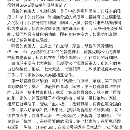
麼對付SARS要積極的研發疫苗？
廣義的免疫力，包括眼淚，鼻子中的鼻毛和黏液，口腔中的唾
液，耳朵中的分泌物，胃裡面分泌的胃液等，都具有防止病源進
入的功能；我們身體中肺臟、脾臟、肝臟、骨髓和淋巴結遍佈網
狀內皮系統，負責過濾廢棄無用的組織細胞….；這些都是免疫系
統，我們均具有健康的功能，即有良好免疫力，如果功能衰頹，
中醫泛稱為氣虛或陽虛。
狹義的免疫力，主角是「白血球」家族，母親叫做幹細胞
(Stem cell)，她現在住在我們的骨髓裡面，但嬰兒剛出生的臍帶
中其實也很多，所以現在有「臍帶血銀行」貯存原始的幹細胞。
白血球主要有七大家族，母親要它們當職業軍人，所以它們各
自繁衍後代，形成「七大家族，七類部隊」，均以消滅侵略者為
工作，不同家族的成員亦能相互合作。
第一類都喜歡吃酸的，就叫「嗜酸性白血球」家族，第二類都
喜歡吃鹼的，就叫「嗜鹼性白血球」家族，第三類都喜歡吃中性
的，就叫「嗜中性白血球」家族，第四類最會吃，就叫做「巨噬
細胞」家族，第五類肚子有很大的核，叫做「巨核細胞」家族，
後來它就爆裂了，變成「血小板」，改變職業，負責血液凝固的
工作，第六類家族叫做「B細胞」(莫以為曾經移民到美國)，長大
後在血液中，體液中流浪，全身粘粘的，改稱為「漿細胞」，它
會製造「抗體」，是很重要的武器哦，第七類家族，在嬰兒時即
被送到「胸腺」(Thymus)，在養父母的家中長大成年，它們都改