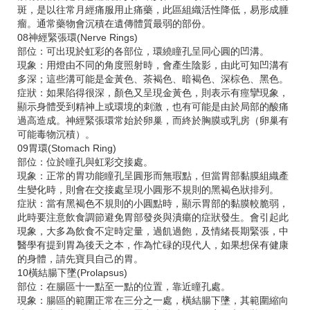
斑，是以往常月經痛服用止痛藥，此區組織活性降低，易形成腫
瘤。通常藥物會沉積在遺傳體質最弱的部份。
08神經緊張環(Nerve Rings)
部位：可出現於虹彩的各部位，環繞瞳孔呈同心圓的凹溝。
現象：用燈由不同的角度照射時，會產生陰影，由此可知凹溝有
多深；這些溝可能是金黃色、茶褐色、暗褐色、深棕色、黑色。
症狀：如果陷得很深，顏色又呈現金黃色，則表示有痙攣現象，
顯示身體受到精神上或環境的刺激，也有可能是由於局部的酸痛
過高造成。神經緊張環常始於卵巢，而終於胸膜或乳房（卵巢有
可能毒物沉積）。
09胃環(Stomach Ring)
部位：位於瞳孔與虹彩交接處。
現象：正常的胃功能瞳孔呈圓形而無瑕點，但當胃部黏膜組織產
生變化時，則會在交接處呈現小圓形不規則的黑褐色狀排列。
症狀：當有黑褐色不規則的小圓點時，顯示胃部的黏膜較脆弱，
此時要注意飲食調節避免胃部發炎與潰瘍的症狀發生。會引起此
現象，大多為飲食不定時定量，過飢過飽，及情緒長期緊張，中
醫學有提到胃為後天之本，作為忙碌的現代人，如果想保有健康
的身體，請先寶貝自己的胃。
10橫結腸下墜(Prolapsus)
部位：在腸區十一點至一點的位置，靠近瞳孔處。
現象：腸區的範圍正常在三分之一處，橫結腸下墬，其範圍縮向