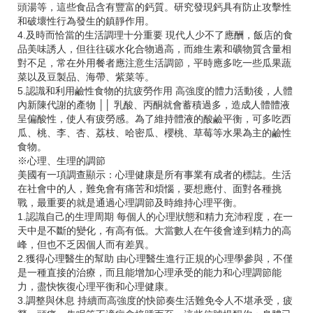
頭湯等，這些食品含有豐富的鈣質。研究發現鈣具有防止攻擊性
和破壞性行為發生的鎮靜作用。
4.及時而恰當的生活調理十分重要 現代人少不了應酬，飯店的食
品美味誘人，但往往碳水化合物過高，而維生素和礦物質含量相
對不足，常在外用餐者應注意生活調節，平時應多吃一些瓜果蔬
菜以及豆製品、海帶、紫菜等。
5.認識和利用鹼性食物的抗疲勞作用 高強度的體力活動後，人體
內新陳代謝的產物 ││ 乳酸、丙酮就會蓄積過多，造成人體體液
呈偏酸性，使人有疲勞感。為了維持體液的酸鹼平衡，可多吃西
瓜、桃、李、杏、荔枝、哈密瓜、櫻桃、草莓等水果為主的鹼性
食物。
※心理、生理的調節
美國有一項調查顯示：心理健康是所有事業有成者的標誌。生活
在社會中的人，難免會有痛苦和煩惱，要想應付、面對各種挑
戰，最重要的就是通過心理調節及時維持心理平衡。
1.認識自己的生理周期 每個人的心理狀態和精力充沛程度，在一
天中是不斷的變化，有高有低。大當數人在午後會達到精力的高
峰，但也不乏因個人而有差異。
2.獲得心理醫生的幫助 由心理醫生進行正規的心理學參與，不僅
是一種直接的治療，而且能增加心理承受的能力和心理調節能
力，盡快恢復心理平衡和心理健康。
3.調整與休息 持續而高強度的快節奏生活難免令人不堪承受，疲