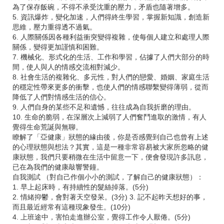
為了保存飯碗，不得不承受沈重的壓力，矛盾也隨著增多。
5. 資訊爆炸，變化加速，人們得終生學習，掌握新知識，創造新
思維，壓力重得透不過氣。
6. 人際關係因各種利益衝突變得複雜，使每個人建立和處理人際
關係，變得更加謹慎和困難。
7. 機械化、形式化的生活、工作和學習，佔據了人們大部分的時
間，使人與人的情感交流相對減少。
8. 社會生活的複雜化、多元性，對人們的戀愛、婚姻、家庭生活
的穩定性帶來更多的衝擊，也使人們的情感聯繫變得薄弱，從而
降低了人們對情感生活的信心。
9. 人們自身的某些不足和遺憾，往往成為自我折磨的理由。
10. 生命的脆弱，在深層次上減弱了人們奮鬥進取的激情，有人
覺得生命荒誕與無聊。
瞭解了「亞健康」狀態的緣由後，你是否感覺到自己也曾有上述
的心理狀態與想法？其實，這是一種非常容易被大家所忽略的健
康狀態，我們只要稍微在生活中留意一下，便會發現許多訊息，
已在為我們的健康敲響警鐘。
自我測試 （對自己作個小小的測試，了解自己的健康狀態）：
1. 早上起床時，有持續性的髮絲掉落。(5分)
2. 情緒抑鬱，會對著天空發呆。(3分) 3. 記不起昨天想好的事，
而且最近經常有這種現象發生。(10分)
4. 上班途中，害怕走進辦公室，覺得工作令人厭倦。(5分)