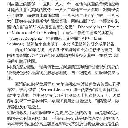
與身體上的關係，一直到一八六一年，在他為病重的母親治療時
才開始注意到其間的關係！一八六二年他三十六歲時，對醫學發
生了興趣，而去布達佩斯學醫。一八六四年他到維也納，一八六
六年開始在布達佩斯執行醫療業務，同時出版了第一本關於虹彩
醫學的書"自然領域與痊癒藝術的巡禮"（Discovery in the Realm
of Nature and Art of Healing）；這個工作經由德國的奧格斯
（August Zoeppritz）推廣開來，艾密爾希列格（Emil
Schlegel）醫師後來也出版了一本比撒里醫師的研究成果報告。
西元1900年之後、更多科學家與醫師投入虹彩學的研究。美
國的詹森醫師更全力結合臨床醫學的對應投入其中、並發展出詳
盡的虹膜反映圖。
同樣的歷史觀點，瑞典傳教士尼爾麗葉奎斯牧師也發現到演忠的
特殊變色與各種藥物沉澱息息相關，自世紀開始，虹膜學發展迅
速。
臺灣的虹膜學發展于1988年由榮總鐘傑醫師發表美國虹彩學
專家、班納.傑森（Beruard Jensen）博士的著作"實用圖解虹彩
學"中文譯本、並由民間有心研究虹彩學人士相繼投入至今。現階
段虹彩學于世界各地區、被廣泛應用於自然療法、預防醫學、臨
床診斷及心靈療法。
虹膜概念及用途虹膜學並不是要決定疾病的名稱，而是想確定人
體內是否有讀素的沉澱，不論來自長到或是疲勞過度引起的無形
精神毒素等虹膜診察主要是在幫助大眾對於自我健康做出最佳的