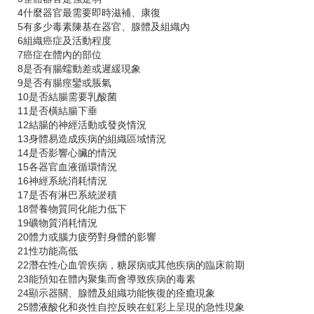
4什麼器官最需要即時滋補、康復
5有多少毒素陳基在器官、腺體及組織內
6組織癌症及活動程度
7癌症在體內的部位
8是否有腸蠕動差或遲緩現象
9是否有腸痙鑾或脹氣
10是否結腸需要乳酸菌
11是否橫結腸下垂
12結腸的神經活動或發炎情況
13身體易造成疾病的組織區域情況
14是否影響心臟的情況
15各器官血液循環情況
16神經系統消耗情況
17是否有淋巴系統淤積
18營養物質同化能力低下
19礦物質消耗情況
20體力或腦力疲勞對身體的影響
21性功能高低
22潛在性心血管疾病，糖尿病或其他疾病的臨床前期
23能預知在體內聚集而會導致疾病的毒素
24顯示器關、腺體及組織功能恢復的痊癒現象
25體液酸化和炎性自控反映在虹彩上呈現的急性現象