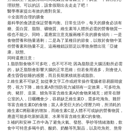
理狀態。可以的話，該拿假期出去走走了吧！
醫學專家提出有效的應對良策。
※全面而合理的膳食
最科學的食譜是保証營養均衡。日常生活中，每天的膳食必須有
糖、蛋白質、脂類、礦物質、維生素等人體所必需的營養物質一
樣也不能少。同時，還應當注意克服兩種不良的膳食傾向：一是
食物營養和熱量過剩；二是為了某種目的節食，以致於食物中某
些營養素和熱量不足。這兩種錯誤部足以導致身體出現「亞健
康」狀態。
同時還應注意：
1.脂肪類食物不可多吃，也不可不吃 因為脂類是大腦活動所必需
的，缺乏脂類會影響大腦的正常思維；但若食用過多，則會使人
產生昏昏欲睡的感覺，而且長期累積就形成脂肪。
2.維生素不可缺乏 如從事文字工作或經常操作電腦者容易眼睛疲
勞，視力下降，維生素A對預防視力減弱有一定效果，可多吃魚
肉、豬肝、韭菜、鰻魚等富含維生素A的食物來補充；經常在辦
公室的人，日曬機會少，容易缺乏維生素D，需多吃海魚、雞肝
等富含維生素D的食物；當人承受巨大的心理壓力時，所消耗的
維生素C將顯著的增加，而維生素C是人體不可或缺的營養物質，
應盡可能多吃新鮮蔬菜、水果等富含維生素C的食物。
3.補鈣和安神 工作中為了避免火氣、發怒、爭吵等情緒激動，飲
食中可特意多喝牛奶、酸奶、奶酪等乳製品，以及吃魚乾、熬骨