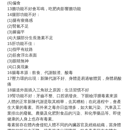
(6)偏食
13膽功能不好會耳鳴，吃肥肉影響膽功能
14腿部功能不好：
(1)腿有痠痛感
(2)腎氣不足
(3)腳扁平
(4)大腦部分生長激素不足
15肝功能不佳：
(1)指甲有紋路
(2)筋會浮出表面
(3)眼睛無神
(4)口臭現象
16腸毒本源：飲食、代謝餘渣、酸毒
17壓力環的出現：新陳代謝不好、身體是易過敏體質，身體易酸
痛
18腸道外面插入三角狀之原因：生活習慣不好
19腎功能不好：牙齒不整、口腔易發炎、下眼瞼浮腫毒素來源
人體的正常新陳代謝是取其精華，去其糟粕；在此過程中，會產
生大量的毒素。而外來之毒亦日益增多，如大氣污染、汽車及工
業排出的廢氣、農藥及化肥對食品的污染、和化學藥品等。即使
健康的人身上也存有毒素。
毒素留存在體內會侵犯人體不同的內臟器官及經絡組織，當身體