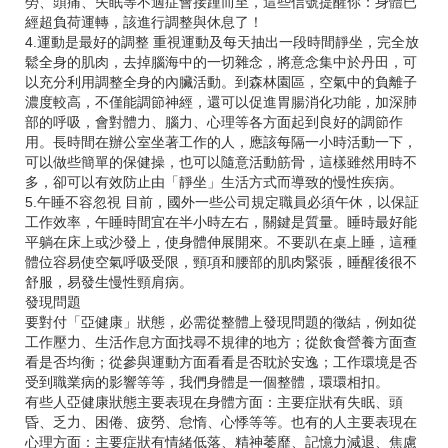
勞、頭痛、失眠等不適症會接踵而至，這些信號提醒你：身體已
經超負荷運轉，該進行調整與休息了！
4.運動是最好的調整 重視運動及每天抽出一段時間靜坐，完全放
鬆全身的肌肉，去掉腦海中的一切雜念，將意念集中於丹田，可
以充分利用調整全身的內臟活動。到森林園區，空氣中的負離子
濃度較高，不僅能調節神經，還可以促進胃腸消化功能，加深肺
部的呼吸，會對體力、腦力、心理等各方面起到良好的調節作
用。長時間在辦公室坐著工作的人，應該每隔一小時活動一下，
可以做些簡單的保健操，也可以隨意活動筋骨，這樣雖然用時不
多，卻可以有效防止由「靜坐」生活方式而導致的慢性疾病。
5.午睡不容忽視 目前，國外一些公司規定職員必須午休，以保証
工作效率，午睡時間宜在半小時左右，關鍵是質量。睡時最好能
平躺在床上或沙發上，使身體伸展開來。不要趴在桌上睡，這種
體位容易使空氣呼吸受限，頸項和腰部的肌肉緊張，睡醒後很不
舒服，易發生慢性頸肩病。
發現問題
要對付「亞健康」狀態，必需從整體上發現問題的徵結，例如從
工作壓力、生活作息方面找尋不規律的地方；從飲食營養方面查
看是否均衡；從參與運動方面看看是否耽於安逸；工作環境是否
受到職業病的影響等等，我們身體是一個整體，環環相扣。
有些人亞健康狀態主要表現在身體方面：主要症狀有失眠、頭
昏、乏力、困倦、疲勞、怠惰、心悸等等。也有的人主要表現在
心理方面：主要症狀有情緒低落、精神萎靡、記憶力減退、焦慮